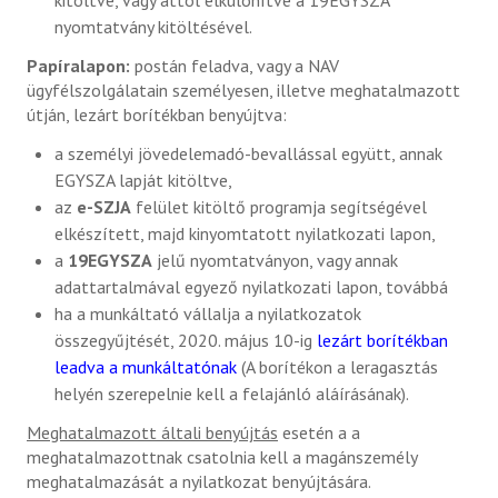
kitöltve, vagy attól elkülönítve a 19EGYSZA
nyomtatvány kitöltésével.
Papíralapon:
postán feladva, vagy a NAV
ügyfélszolgálatain személyesen, illetve meghatalmazott
útján, lezárt borítékban benyújtva:
a személyi jövedelemadó-bevallással együtt, annak
EGYSZA lapját kitöltve,
az
e-SZJA
felület kitöltő programja segítségével
elkészített, majd kinyomtatott nyilatkozati lapon,
a
19EGYSZA
jelű nyomtatványon, vagy annak
adattartalmával egyező nyilatkozati lapon, továbbá
ha a munkáltató vállalja a nyilatkozatok
összegyűjtését, 2020. május 10-ig
lezárt borítékban
leadva a munkáltatónak
(A borítékon a leragasztás
helyén szerepelnie kell a felajánló aláírásának).
Meghatalmazott általi benyújtás
esetén a a
meghatalmazottnak csatolnia kell a magánszemély
meghatalmazását a nyilatkozat benyújtására.