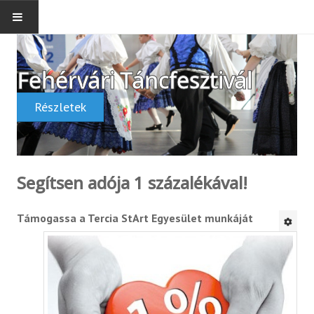
FŐOLDAL
Fehérvári
Táncfesztivál
TÁNCFESZTIVÁL
Részletek
CLLD PROGRAMOK
PROGRAMJAINK
Segítsen adója 1 százalékával!
EGY SZÁZALÉK
Támogassa a Tercia StArt Egyesület munkáját
KAPCSOLAT